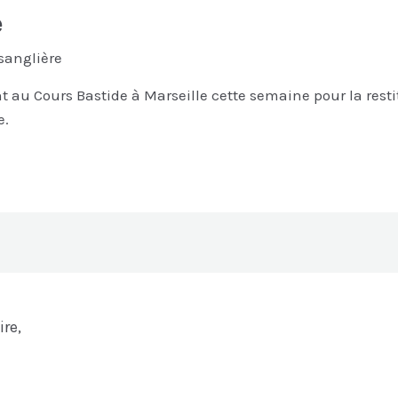
e
sanglière
 au Cours Bastide à Marseille cette semaine pour la restit
e.
ire,