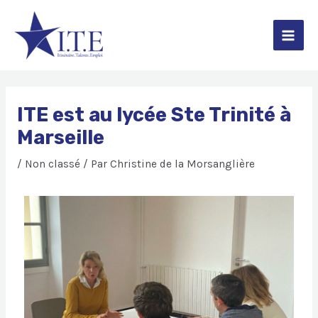
Aller
Navigation
Main
au
de
contenu
l’article
Men
ITE est au lycée Ste Trinité à
Marseille
/
Non classé
/ Par
Christine de la Morsanglière