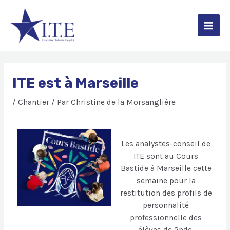
Aller
Navigation
Main
au
de
contenu
l’article
Men
ITE est à Marseille
/
Chantier
/ Par
Christine de la Morsanglière
Les analystes-conseil de
ITE sont au Cours
Bastide à Marseille
cette
semaine pour la
restitution des profils de
personnalité
professionnelle des